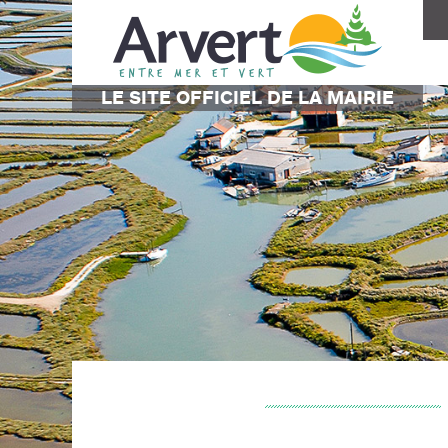
LE SITE OFFICIEL DE LA MAIRIE
LE CONSEIL MUNICIPAL
ASSOCIATIONS
ECOLES
LES SER
ECONOM
ACTIVIT
ÉQUIPE MUNICIPALE
SPORTIVES
ÉCOLE MATERNELLE
ÉTAT CIVI
GARAGE, 
GARDERIE
COMMISSIONS MUNICIPALES
CULTURELLES
ÉCOLE ÉLÉMENTAIRE
POLICE M
COMMERC
PROCÈS VERBAUX MUNICIPAUX
FOYER RURAL
PORTS
ENTREPRI
AUTRES
CIMETIÈR
COIFFURE
AUTRES S
ÉCONOMIE
DIVERS
URBANISME
SE LOGER / SE RESTAURER
MISSION LOCALE
DÉCHETS
PLAN LOCAL D’URBANISME (PLU)
SE RESTAURER
DÉCHETTE
FORMULAIRES
HÔTELS
COLONNES
CADASTRE
AUTRES HÉBERGEMENTS
COLLECTE
RÈGLEMENTATION VOIRIE
CHANGER