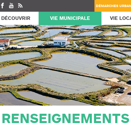
DÉMARCHES URBA
DÉCOUVRIR
VIE MUNICIPALE
VIE LOC
VICES MUNICIPAUX
IE
ÉS PÉRI SCOLAIRE
VOS DÉMARCHES
SANTÉ
MON ESPACE FAMILLE
HISTOIRE
L / ÉLECTIONS
CONTRÔLE TECHNIQUE
SALLE DES FÊTES
SANTÉ
UNICIPALE
ES
CARTES D’IDENTITÉ /
BIEN ÊTRE
VILLE
PASSEPORTS
SES DU BÂTIMENT
VÉTÉRINAIRES
MARIAGE
E
, ESTHÉTIQUE
TOURISME
EXTRAITS D’ACTES
ERVICES
 SOCIALE ET SOLIDAIRE
AUTRES DEMANDES
VENIR À ARVERT
 & DÉCHETTERIE
RIES
RENSEIGNEMENTS
 À VERRE
 PORTE À PORTE
 DE CONTENEUR