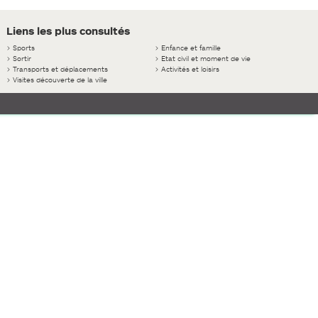
Liens les plus consultés
>
Sports
>
Enfance et famille
>
Sortir
>
Etat civil et moment de vie
>
Transports et déplacements
>
Activités et loisirs
>
Visites découverte de la ville