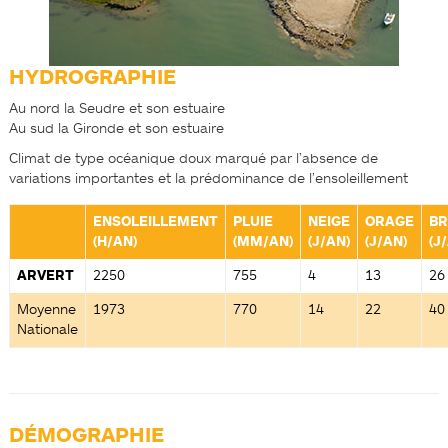
HYDROGRAPHIE
Au nord la Seudre et son estuaire
Au sud la Gironde et son estuaire
Climat de type océanique doux marqué par l’absence de
variations importantes et la prédominance de l’ensoleillement
ENSOLEILLEMENT
PLUIE
NEIGE
ORAGE
BR
(H/AN)
(MM/AN)
(J/AN)
(J/AN)
(J
ARVERT
2250
755
4
13
26
Moyenne
1973
770
14
22
40
Nationale
DÉMOGRAPHIE