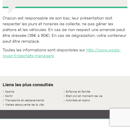
Chacun est responsable de son bac, leur présentation doit
respecter les jours et horaires de collecte, ne pas gêner les
piétons et les véhicules. En cas de non respect une amende peut
être dressée (38€ à 80€). En cas de dégradation, votre conteneur
peut être remplacé.
Toutes les informations sont disponibles sur
http://www.agglo-
royan.fr/dechets-menagers
Liens les plus consultés
>
Sports
>
Enfance et famille
>
Sortir
>
Etat civil et moment de vie
>
Transports et déplacements
>
Activités et loisirs
>
Visites découverte de la ville