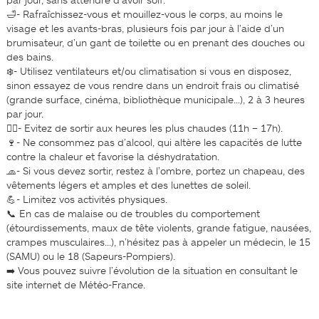
par jour, sans attendre d’avoir soif.
🛁- Rafraîchissez-vous et mouillez-vous le corps, au moins le
visage et les avants-bras, plusieurs fois par jour à l’aide d’un
brumisateur, d’un gant de toilette ou en prenant des douches ou
des bains.
❄️- Utilisez ventilateurs et/ou climatisation si vous en disposez,
sinon essayez de vous rendre dans un endroit frais ou climatisé
(grande surface, cinéma, bibliothèque municipale…), 2 à 3 heures
par jour.
🚶‍♀️- Evitez de sortir aux heures les plus chaudes (11h – 17h).
🍷- Ne consommez pas d’alcool, qui altère les capacités de lutte
contre la chaleur et favorise la déshydratation.
🧢- Si vous devez sortir, restez à l’ombre, portez un chapeau, des
vêtements légers et amples et des lunettes de soleil.
💪- Limitez vos activités physiques.
📞 En cas de malaise ou de troubles du comportement
(étourdissements, maux de tête violents, grande fatigue, nausées,
crampes musculaires…), n’hésitez pas à appeler un médecin, le 15
(SAMU) ou le 18 (Sapeurs-Pompiers).
➡️ Vous pouvez suivre l’évolution de la situation en consultant le
site internet de Météo-France.