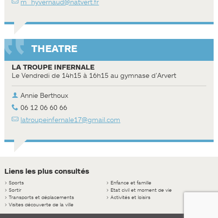
m_hyvernaud@natvert.fr
THEATRE
LA TROUPE INFERNALE
Le Vendredi de 14h15 à 16h15 au gymnase d'Arvert
Annie Berthoux
06 12 06 60 66
latroupeinfernale17@gmail.com
Liens les plus consultés
>
Sports
>
Enfance et famille
>
Sortir
>
Etat civil et moment de vie
>
Transports et déplacements
>
Activités et loisirs
>
Visites découverte de la ville