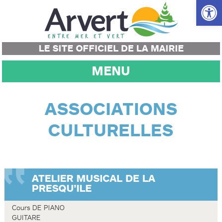
Ouvrir la
LE SITE OFFICIEL DE LA MAIRIE
MENU
ASSOCIATIONS
CULTURELLES
ATELIER MUSICAL DE LA
PRESQU'ILE
Cours DE PIANO
GUITARE