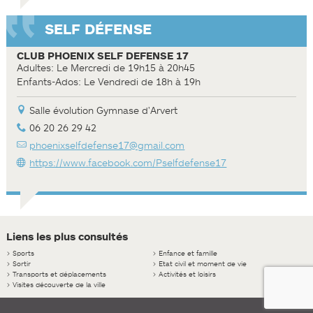
SELF DÉFENSE
CLUB PHOENIX SELF DEFENSE 17
Adultes: Le Mercredi de 19h15 à 20h45
Enfants-Ados: Le Vendredi de 18h à 19h
Salle évolution Gymnase d'Arvert
06 20 26 29 42
phoenixselfdefense17@gmail.com
https://www.facebook.com/Pselfdefense17
Liens les plus consultés
>
Sports
>
Enfance et famille
>
Sortir
>
Etat civil et moment de vie
>
Transports et déplacements
>
Activités et loisirs
>
Visites découverte de la ville