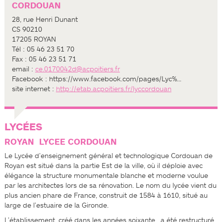
CORDOUAN
28, rue Henri Dunant
CS 90210
17205 ROYAN
Tél : 05 46 23 51 70
Fax : 05 46 23 51 71
e­mail :
ce.0170042d@ac­poitiers.fr
Facebook : https://www.facebook.com/pages/Lyc%…
site internet :
http://etab.ac­poitiers.fr/lyc­cordouan
LYCÉES
ROYAN ­ LYCEE CORDOUAN
Le Lycée d’enseignement général et technologique Cordouan de
Royan est situé dans la partie Est de la ville, où il déploie avec
élégance la structure monumentale blanche et moderne voulue
par les architectes lors de sa rénovation. Le nom du lycée vient du
plus ancien phare de France, construit de 1584 à 1610, situé au
large de l’estuaire de la Gironde.
L’établissement, créé dans les années soixante , a été restructuré