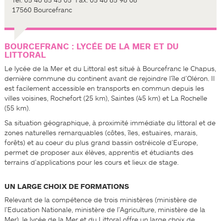
Tél. 05 46 85 45 05 ­ Fax. 05 46 85 98 08
17560 Bourcefranc
BOURCEFRANC : LYCÉE DE LA MER ET DU
LITTORAL
Le lycée de la Mer et du Littoral est situé à Bourcefranc le Chapus,
dernière commune du continent avant de rejoindre l’île d’Oléron. Il
est facilement accessible en transports en commun depuis les
villes voisines, Rochefort (25 km), Saintes (45 km) et La Rochelle
(55 km).
Sa situation géographique, à proximité immédiate du littoral et de
zones naturelles remarquables (côtes, îles, estuaires, marais,
forêts) et au coeur du plus grand bassin ostréicole d’Europe,
permet de proposer aux élèves, apprentis et étudiants des
terrains d’applications pour les cours et lieux de stage.
UN LARGE CHOIX DE FORMATIONS
Relevant de la compétence de trois ministères (ministère de
l’Education Nationale, ministère de l’Agriculture, ministère de la
Mer), le lycée de la Mer et du Littoral offre un large choix de