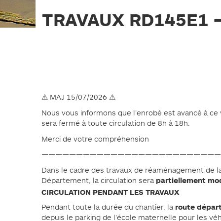
PLAN DE PRÉVENTION DES
RISQUES NATURELS (PPRN)
TRAVAUX RD145E1 –
GESTIONS DES EAUX PLUVIALES
URBAINES (GEPU)
GUIDES POUR VOS DÉMARCHES
⚠
MAJ 15/07/2026
⚠
Nous vous informons que l’enrobé est avancé à ce ve
sera fermé à toute circulation de 8h à 18h.
Merci de votre compréhension
——————————————————————————
Dans le cadre des travaux de réaménagement de l
partiellement modi
Département, la circulation sera
CIRCULATION PENDANT LES TRAVAUX
route départ
Pendant toute la durée du chantier, la
depuis le parking de l’école maternelle pour les vé