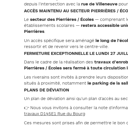
rue de Villeneuve
depuis l’intersection avec la
pour 
ACCÈS MAINTENU AU SECTEUR PIERRIÈRES / ÉC
secteur des Pierrières / Écoles
Le
— comprenant le 
restera accessible uni
établissements scolaires —
Pierrières
.
le long de l’éc
Un accès spécifique sera aménagé
ressortir et de revenir vers le centre-ville.
FERMETURE EXCEPTIONNELLE LE LUNDI 27 JUILL
travaux d’enro
Dans le cadre de la réalisation des
Pierrières / Écoles sera fermé à toute circulation l
Les riverains sont invités à prendre leurs dispositi
le parking de la sal
situés à proximité, notamment
PLANS DE DÉVIATION
Un plan de déviation ainsi qu’un plan d’accès au se
👉 Nous vous invitons à consulter la note d’informa
travaux D145E1 Rue du Bourg
Ces mesures sont prises afin de permettre le bon d