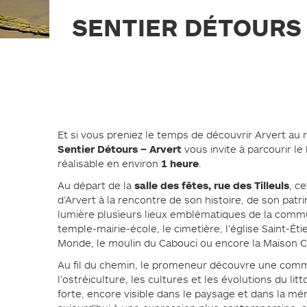
PLAN DE PRÉVENTION DES
RISQUES NATURELS (PPRN)
SENTIER DÉTOURS 
GESTIONS DES EAUX PLUVIALES
URBAINES (GEPU)
GUIDES POUR VOS DÉMARCHES
Et si vous preniez le temps de découvrir Arvert au
Sentier Détours – Arvert
vous invite à parcourir le
1 heure
réalisable en environ
.
salle des fêtes, rue des Tilleuls
Au départ de la
, c
d’Arvert à la rencontre de son histoire, de son pa
lumière plusieurs lieux emblématiques de la commu
temple-mairie-école, le cimetière, l’église Saint-Étie
Monde, le moulin du Cabouci ou encore la Maison
Au fil du chemin, le promeneur découvre une comm
l’ostréiculture, les cultures et les évolutions du l
forte, encore visible dans le paysage et dans la mé