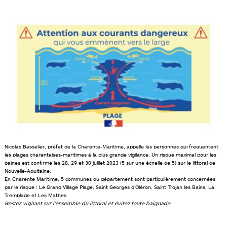
Nicolas Basselier, préfet de la Charente-Maritime, appelle les personnes qui fréquentent
les plages charentaises-maritimes à la plus grande vigilance. Un risque maximal pour les
baïnes est confirmé les 28, 29 et 30 juillet 2023 (5 sur une échelle de 5) sur le littoral de
Nouvelle-Aquitaine.
En Charente Maritime, 5 communes du département sont particulièrement concernées
par le risque : Le Grand Village Plage, Saint Georges d’Oléron, Saint Trojan les Bains, La
Tremblade et Les Mathes.
Restez vigilant sur l’ensemble du littoral et évitez toute baignade.