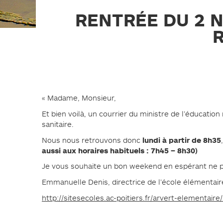
PLAN DE PRÉVENTION DES
RISQUES NATURELS (PPRN)
RENTRÉE DU 2 
GESTIONS DES EAUX PLUVIALES
URBAINES (GEPU)
GUIDES POUR VOS DÉMARCHES
« Madame, Monsieur,
Et bien voilà, un courrier du ministre de l’éducation
sanitaire.
lundi à partir de 8h35
Nous nous retrouvons donc
aussi aux horaires habituels : 7h45 – 8h30)
Je vous souhaite un bon weekend en espérant ne pas
Emmanuelle Denis, directrice de l’école élémentaire
http://sitesecoles.ac-poitiers.fr/arvert-elementaire