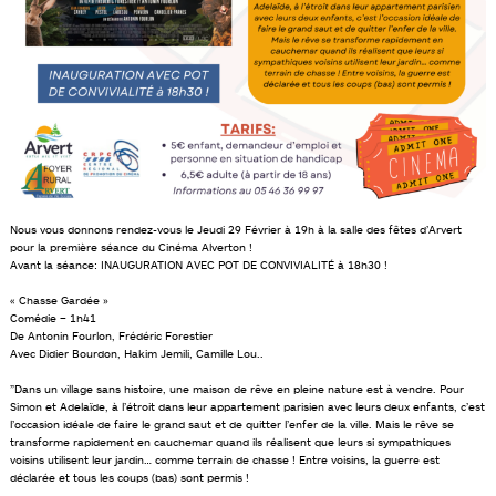
Nous vous donnons rendez-vous le Jeudi 29 Février à 19h à la salle des fêtes d’Arvert
pour la première séance du Cinéma Alverton !
Avant la séance: INAUGURATION AVEC POT DE CONVIVIALITÉ à 18h30 !
« Chasse Gardée »
Comédie – 1h41
De Antonin Fourlon, Frédéric Forestier
Avec Didier Bourdon, Hakim Jemili, Camille Lou..
”Dans un village sans histoire, une maison de rêve en pleine nature est à vendre. Pour
Simon et Adelaïde, à l’étroit dans leur appartement parisien avec leurs deux enfants, c’est
l’occasion idéale de faire le grand saut et de quitter l’enfer de la ville. Mais le rêve se
transforme rapidement en cauchemar quand ils réalisent que leurs si sympathiques
voisins utilisent leur jardin… comme terrain de chasse ! Entre voisins, la guerre est
déclarée et tous les coups (bas) sont permis !