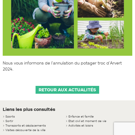
Nous vous informons de l’annulation du potager troc d’Arvert
2024.
RETOUR AUX ACTUALITÉS
Liens les plus consultés
>
Sports
>
Enfance et famille
>
Sortir
>
Etat civil et moment de vie
>
Transports et déplacements
>
Activités et loisirs
>
Visites découverte de la ville