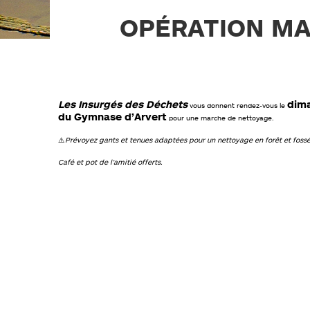
PLAN DE PRÉVENTION DES
RISQUES NATURELS (PPRN)
OPÉRATION MA
GESTIONS DES EAUX PLUVIALES
URBAINES (GEPU)
GUIDES POUR VOS DÉMARCHES
Les Insurgés des Déchets
dim
vous donnent rendez-vous le
du Gymnase d’Arvert
pour une marche de nettoyage.
⚠️
Prévoyez gants et tenues adaptées pour un nettoyage en forêt et fossé
Café et pot de l’amitié offerts.