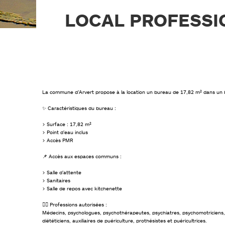
PLAN DE PRÉVENTION DES
RISQUES NATURELS (PPRN)
LOCAL PROFESSIO
GESTIONS DES EAUX PLUVIALES
URBAINES (GEPU)
GUIDES POUR VOS DÉMARCHES
La commune d’Arvert propose à la location un bureau de 17,82 m² dans un 
✨ Caractéristiques du bureau :
> Surface : 17,82 m²
> Point d’eau inclus
> Accès PMR
📌 Accès aux espaces communs :
> Salle d’attente
> Sanitaires
> Salle de repos avec kitchenette
👩‍⚕️ Professions autorisées :
Médecins, psychologues, psychothérapeutes, psychiatres, psychomotriciens,
diététiciens, auxiliaires de puériculture, prothésistes et puéricultrices.