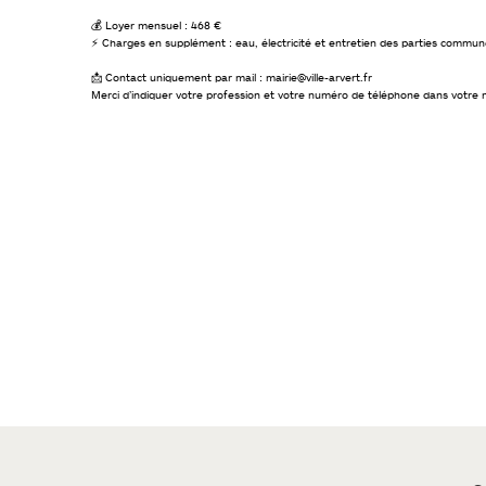
💰 Loyer mensuel : 468 €
⚡ Charges en supplément : eau, électricité et entretien des parties commune
📩 Contact uniquement par mail : mairie@ville-arvert.fr
Merci d’indiquer votre profession et votre numéro de téléphone dans votre