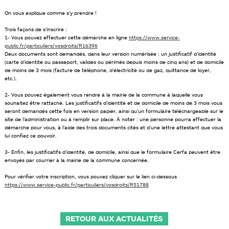
On vous explique comme s’y prendre !
Trois façons de s’inscrire :
1- Vous pouvez effectuer cette démarche en ligne
https://www.service-
public.fr/particuliers/vosdroits/R16396
Deux documents sont demandés, dans leur version numérisée : un justificatif d’identité
(carte d’identité ou passeport, valides ou périmés depuis moins de cinq ans) et de domicile
de moins de 3 mois (facture de téléphone, d’électricité ou de gaz, quittance de loyer,
etc.).
2- Vous pouvez également vous rendre à la mairie de la commune à laquelle vous
souhaitez être rattaché. Les justificatifs d’identité et de domicile de moins de 3 mois vous
seront demandés cette fois en version papier, ainsi qu’un formulaire téléchargeable sur le
site de l’administration ou à remplir sur place. À noter : une personne pourra effectuer la
démarche pour vous, à l’aide des trois documents cités et d’une lettre attestant que vous
lui confiez ce pouvoir.
3- Enfin, les justificatifs d’identité, de domicile, ainsi que le formulaire Cerfa peuvent être
envoyés par courrier à la mairie de la commune concernée.
Pour vérifier votre inscription, vous pouvez cliquer sur le lien ci-dessous
https://www.service-public.fr/particuliers/vosdroits/R51788
RETOUR AUX ACTUALITÉS