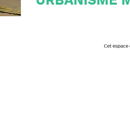
URBANISME M
PLAN DE PRÉVENTION DES
RISQUES NATURELS (PPRN)
GESTIONS DES EAUX PLUVIALES
URBAINES (GEPU)
GUIDES POUR VOS DÉMARCHES
Cet espace 