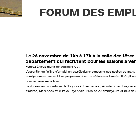
PLAN DE PRÉVENTION DES
RISQUES NATURELS (PPRN)
FORUM DES EMPL
GESTIONS DES EAUX PLUVIALES
URBAINES (GEPU)
GUIDES POUR VOS DÉMARCHES
Le 26 novembre de 14h à 17h à la salle des fêtes
département qui recrutent pour les saisons à veni
Pensez à vous munir de plusieurs CV !
L’essentiel de l’offre d’emploi en ostréiculture concerne des postes de manut
principalement les activités proposées à cette période de l’année. Il s’agit
donc accessibles à tous.
La durée des contrats va de 15 jours à 3 semaines (période novembre/décemb
d’Oléron, Marennes et le Pays Royannais. Près de 20 employeurs et plus de 6