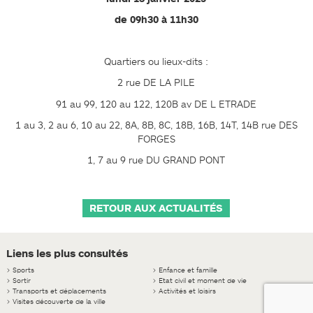
de 09h30 à 11h30
Quartiers ou lieux-dits :
2 rue DE LA PILE
91 au 99, 120 au 122, 120B av DE L ETRADE
1 au 3, 2 au 6, 10 au 22, 8A, 8B, 8C, 18B, 16B, 14T, 14B rue DES
FORGES
1, 7 au 9 rue DU GRAND PONT
RETOUR AUX ACTUALITÉS
Liens les plus consultés
>
Sports
>
Enfance et famille
>
Sortir
>
Etat civil et moment de vie
>
Transports et déplacements
>
Activités et loisirs
>
Visites découverte de la ville