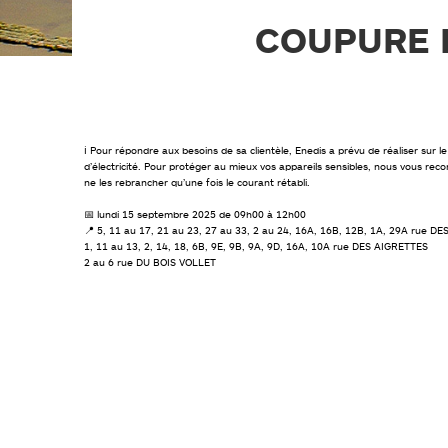
PLAN DE PRÉVENTION DES
RISQUES NATURELS (PPRN)
COUPURE 
GESTIONS DES EAUX PLUVIALES
URBAINES (GEPU)
GUIDES POUR VOS DÉMARCHES
ℹ️ Pour répondre aux besoins de sa clientèle, Enedis a prévu de réaliser sur 
d’électricité. Pour protéger au mieux vos appareils sensibles, nous vous r
ne les rebrancher qu’une fois le courant rétabli.
📅 lundi 15 septembre 2025 de 09h00 à 12h00
📍 5, 11 au 17, 21 au 23, 27 au 33, 2 au 24, 16A, 16B, 12B, 1A, 29A rue 
1, 11 au 13, 2, 14, 18, 6B, 9E, 9B, 9A, 9D, 16A, 10A rue DES AIGRETTES
2 au 6 rue DU BOIS VOLLET