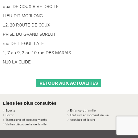
quai DE COUX RIVE DROITE
LIEU DIT MORLONG
12, 20 ROUTE DE COUX
PRISE DU GRAND SORLUT
rue DE L EGUILLATE
1, 7 au 9, 2 au 10 rue DES MARAIS
N10 LA CLIDE
RETOUR AUX ACTUALITÉS
Liens les plus consultés
>
Sports
>
Enfance et famille
>
Sortir
>
Etat civil et moment de vie
>
Transports et déplacements
>
Activités et loisirs
>
Visites découverte de la ville