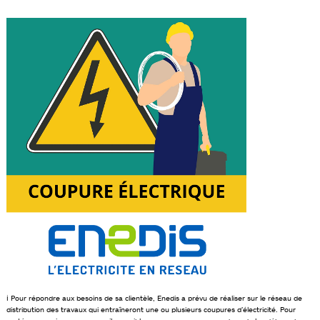
ℹ️ Pour répondre aux besoins de sa clientèle, Enedis a prévu de réaliser sur le réseau de
distribution des travaux qui entraîneront une ou plusieurs coupures d’électricité. Pour