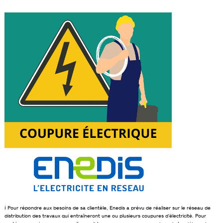
ℹ️ Pour répondre aux besoins de sa clientèle, Enedis a prévu de réaliser sur le réseau de
distribution des travaux qui entraîneront une ou plusieurs coupures d’électricité. Pour