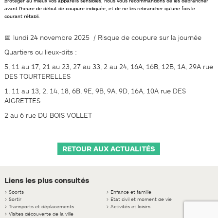
protéger au mieux vos appareils sensibles, nous vous recommandons de les débrancher
avant l’heure de début de coupure indiquée, et de ne les rebrancher qu’une fois le
courant rétabli.
📅
lundi 24 novembre 2025 / Risque de coupure sur la journée
Quartiers ou lieux-dits :
5, 11 au 17, 21 au 23, 27 au 33, 2 au 24, 16A, 16B, 12B, 1A, 29A rue
DES TOURTERELLES
1, 11 au 13, 2, 14, 18, 6B, 9E, 9B, 9A, 9D, 16A, 10A rue DES
AIGRETTES
2 au 6 rue DU BOIS VOLLET
RETOUR AUX ACTUALITÉS
Liens les plus consultés
>
Sports
>
Enfance et famille
>
Sortir
>
Etat civil et moment de vie
>
Transports et déplacements
>
Activités et loisirs
>
Visites découverte de la ville