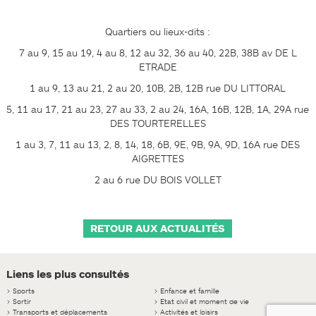
Quartiers ou lieux-dits :
7 au 9, 15 au 19, 4 au 8, 12 au 32, 36 au 40, 22B, 38B av DE L
ETRADE
1 au 9, 13 au 21, 2 au 20, 10B, 2B, 12B rue DU LITTORAL
5, 11 au 17, 21 au 23, 27 au 33, 2 au 24, 16A, 16B, 12B, 1A, 29A rue
DES TOURTERELLES
1 au 3, 7, 11 au 13, 2, 8, 14, 18, 6B, 9E, 9B, 9A, 9D, 16A rue DES
AIGRETTES
2 au 6 rue DU BOIS VOLLET
RETOUR AUX ACTUALITÉS
Liens les plus consultés
>
Sports
>
Enfance et famille
>
Sortir
>
Etat civil et moment de vie
>
Transports et déplacements
>
Activités et loisirs