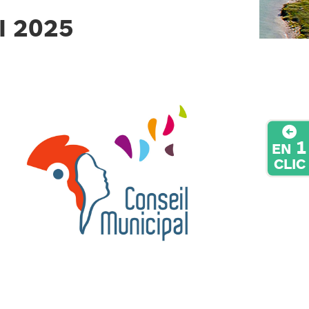
I 2025
1
EN
CLIC