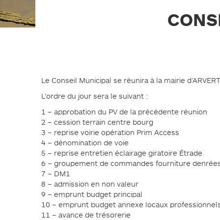
PLAN DE PRÉVENTION DES
RISQUES NATURELS (PPRN)
CONSE
GESTIONS DES EAUX PLUVIALES
URBAINES (GEPU)
GUIDES POUR VOS DÉMARCHES
Le Conseil Municipal se réunira à la mairie d’ARVERT
L’ordre du jour sera le suivant :
1 – approbation du PV de la précédente réunion
2 – cession terrain centre bourg
3 – reprise voirie opération Prim Access
4 – dénomination de voie
5 – reprise entretien éclairage giratoire Étrade
6 – groupement de commandes fourniture denrées
7 – DM1
8 – admission en non valeur
9 – emprunt budget principal
10 – emprunt budget annexe locaux professionnel
11 – avance de trésorerie