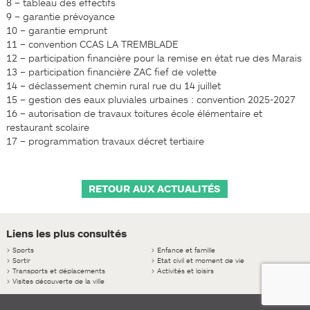
8 – tableau des effectifs
9 – garantie prévoyance
10 – garantie emprunt
11 – convention CCAS LA TREMBLADE
12 – participation financière pour la remise en état rue des Marais
13 – participation financière ZAC fief de volette
14 – déclassement chemin rural rue du 14 juillet
15 – gestion des eaux pluviales urbaines : convention 2025-2027
16 – autorisation de travaux toitures école élémentaire et
restaurant scolaire
17 – programmation travaux décret tertiaire
RETOUR AUX ACTUALITÉS
Liens les plus consultés
>
Sports
>
Enfance et famille
>
Sortir
>
Etat civil et moment de vie
>
Transports et déplacements
>
Activités et loisirs
>
Visites découverte de la ville