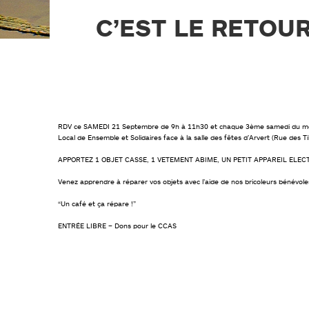
PLAN DE PRÉVENTION DES
RISQUES NATURELS (PPRN)
C’EST LE RETOUR
GESTIONS DES EAUX PLUVIALES
URBAINES (GEPU)
GUIDES POUR VOS DÉMARCHES
RDV ce SAMEDI 21 Septembre de 9h à 11h30 et chaque 3ème samedi du moi
Local de Ensemble et Solidaires face à la salle des fêtes d’Arvert (Rue des Til
APPORTEZ 1 OBJET CASSE, 1 VETEMENT ABIME, UN PETIT APPAREIL ELEC
Venez apprendre à réparer vos objets avec l’aide de nos bricoleurs bénévole
“Un café et ça répare !”
ENTRÉE LIBRE – Dons pour le CCAS