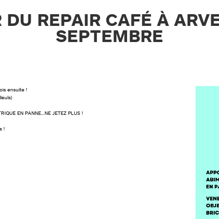
 DU REPAIR CAFÉ À ARVE
SEPTEMBRE
s ensuite !
leuls)
TRIQUE EN PANNE…NE JETEZ PLUS !
s !