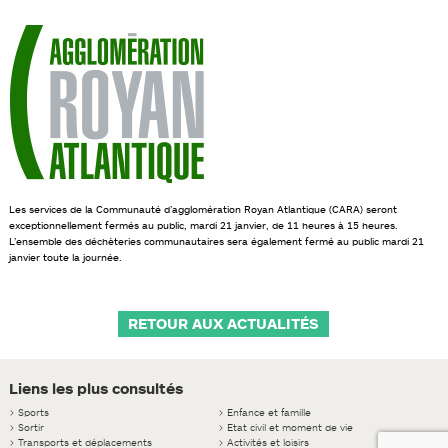
Les services de la Communauté d’agglomération Royan Atlantique (CARA) seront
exceptionnellement fermés au public, mardi 21 janvier, de 11 heures à 15 heures.
L’ensemble des déchèteries communautaires sera également fermé au public mardi 21
janvier toute la journée.
RETOUR AUX ACTUALITÉS
Liens les plus consultés
>
Sports
>
Enfance et famille
>
Sortir
>
Etat civil et moment de vie
>
Transports et déplacements
>
Activités et loisirs