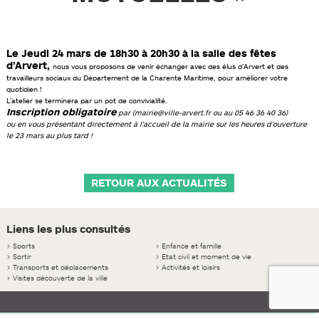
Le Jeudi 24 mars de 18h30 à 20h30 à la salle des fêtes
d’Arvert,
nous vous proposons de venir échanger avec des élus d’Arvert et des
travailleurs sociaux du Département de la Charente Maritime, pour améliorer votre
quotidien !
L’atelier se terminera par un pot de convivialité.
Inscription obligatoire
par (mairie@ville-arvert.fr ou au 05 46 36 40 36)
ou en vous présentant directement à l’accueil de la mairie
sur les heures d’ouverture
le 23 mars au plus tard !
RETOUR AUX ACTUALITÉS
Liens les plus consultés
>
Sports
>
Enfance et famille
>
Sortir
>
Etat civil et moment de vie
>
Transports et déplacements
>
Activités et loisirs
>
Visites découverte de la ville