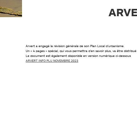
PLAN DE PRÉVENTION DES
RISQUES NATURELS (PPRN)
ARVE
GESTIONS DES EAUX PLUVIALES
URBAINES (GEPU)
GUIDES POUR VOS DÉMARCHES
Arvert a engagé la révision générale de son Plan Local d’urbanisme.
Un « 4 pages » spécial, qui vous permettra d’en savoir plus, va être distribu
Le document est également disponible en version numérique ci-dessous
ARVERT INFO PLU NOVEMBRE 2023