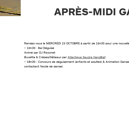
PLAN DE PRÉVENTION DES
RISQUES NATURELS (PPRN)
APRÈS-MIDI G
GESTIONS DES EAUX PLUVIALES
URBAINES (GEPU)
GUIDES POUR VOS DÉMARCHES
Rendez-vous le MERCREDI 23 OCTOBRE à partir de 16h30 pour une nouvelle
– 16h30 : Bal Déguisé
Animé par DJ Ricochet
Buvette & Crêpes/Gâteaux par
Atlantique Seudre HandBall
– 18h30 : Concours de déguisement (enfants et adultes) & Animation Dans
contactant l’école de danse)