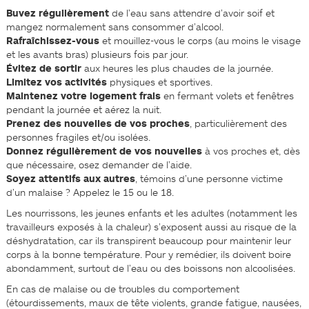
Buvez régulièrement
de l’eau sans attendre d’avoir soif et
mangez normalement sans consommer d’alcool.
Rafraîchissez-vous
et mouillez-vous le corps (au moins le visage
et les avants bras) plusieurs fois par jour.
Évitez de sortir
aux heures les plus chaudes de la journée.
Limitez vos activités
physiques et sportives.
Maintenez votre logement frais
en fermant volets et fenêtres
pendant la journée et aérez la nuit.
Prenez des nouvelles de vos proches
, particulièrement des
personnes fragiles et/ou isolées.
Donnez régulièrement de vos nouvelles
à vos proches et, dès
que nécessaire, osez demander de l’aide.
Soyez attentifs aux autres
, témoins d’une personne victime
d’un malaise ? Appelez le 15 ou le 18.
Les nourrissons, les jeunes enfants et les adultes (notamment les
travailleurs exposés à la chaleur) s’exposent aussi au risque de la
déshydratation, car ils transpirent beaucoup pour maintenir leur
corps à la bonne température. Pour y remédier, ils doivent boire
abondamment, surtout de l’eau ou des boissons non alcoolisées.
En cas de malaise ou de troubles du comportement
(étourdissements, maux de tête violents, grande fatigue, nausées,