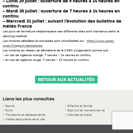
–
Lundi
29 juillet
: ouverture de 9 heures à 14 heures en
continu
–
Mardi 30
juillet : ouverture de 7 heures à 14 heures en
continu
–
Mercredi 31 juillet
: suivant l’évolution des bulletins de
météo France
Les jours de fermeture hebdomadaire des différents sites sont maintenus selon le
planning habituel.
Les horaires détaillées et actualisés sont consultables sur :
https://www.agglo-
royan.fr/apport-decheteries
Les horaires du réseau de déchèterie de la CARA s’organisent comme suit :
– en cas de vigilance orange, 7 heures – 14 heures en continu,
– en cas de vigilance rouge, 7 heures – 12 heures en continu.
RETOUR AUX ACTUALITÉS
Liens les plus consultés
>
Sports
>
Enfance et famille
>
Sortir
>
Etat civil et moment de vie
>
Transports et déplacements
>
Activités et loisirs
>
Visites découverte de la ville