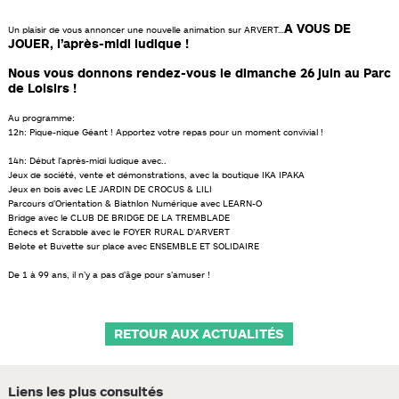
A VOUS DE
Un plaisir de vous annoncer une nouvelle animation sur ARVERT…
JOUER, l’après-midi ludique !
Nous vous donnons rendez-vous le dimanche 26 juin au Parc
de Loisirs !
Au programme:
12h: Pique-nique Géant ! Apportez votre repas pour un moment convivial !
14h: Début l’après-midi ludique avec..
Jeux de société, vente et démonstrations, avec la boutique IKA IPAKA
Jeux en bois avec LE JARDIN DE CROCUS & LILI
Parcours d’Orientation & Biathlon Numérique avec LEARN-O
Bridge avec le CLUB DE BRIDGE DE LA TREMBLADE
Échecs et Scrabble avec le FOYER RURAL D’ARVERT
Belote et Buvette sur place avec ENSEMBLE ET SOLIDAIRE
De 1 à 99 ans, il n’y a pas d’âge pour s’amuser !
RETOUR AUX ACTUALITÉS
Liens les plus consultés