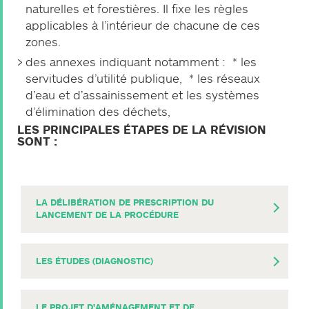
naturelles et forestières. Il fixe les règles
applicables à l’intérieur de chacune de ces
zones.
des annexes indiquant notamment : * les
servitudes d’utilité publique, * les réseaux
d’eau et d’assainissement et les systèmes
d’élimination des déchets,
LES PRINCIPALES ÉTAPES DE LA RÉVISION
SONT :
LA DÉLIBÉRATION DE PRESCRIPTION DU
LANCEMENT DE LA PROCÉDURE
DÉLIBÉRATION PRESCRIPTION - N°019-2023
LES ÉTUDES (DIAGNOSTIC)
Téléchargement
(
.PDF
- 194ko)
PHASE DIAGNOSTIC ET ETAT INITIAL DE
LE PROJET D'AMÉNAGEMENT ET DE